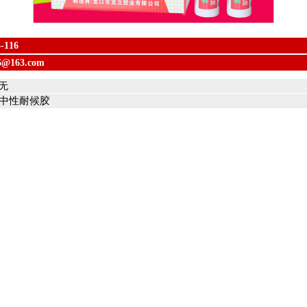
5-116
66@163.com
无
中性耐候胶